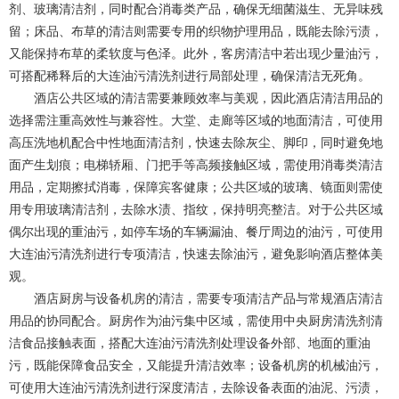
剂、玻璃清洁剂，同时配合消毒类产品，确保无细菌滋生、无异味残
留；床品、布草的清洁则需要专用的织物护理用品，既能去除污渍，
又能保持布草的柔软度与色泽。此外，客房清洁中若出现少量油污，
可搭配稀释后的大连油污清洗剂进行局部处理，确保清洁无死角。
酒店公共区域的清洁需要兼顾效率与美观，因此酒店清洁用品的
选择需注重高效性与兼容性。大堂、走廊等区域的地面清洁，可使用
高压洗地机配合中性地面清洁剂，快速去除灰尘、脚印，同时避免地
面产生划痕；电梯轿厢、门把手等高频接触区域，需使用消毒类清洁
用品，定期擦拭消毒，保障宾客健康；公共区域的玻璃、镜面则需使
用专用玻璃清洁剂，去除水渍、指纹，保持明亮整洁。对于公共区域
偶尔出现的重油污，如停车场的车辆漏油、餐厅周边的油污，可使用
大连油污清洗剂进行专项清洁，快速去除油污，避免影响酒店整体美
观。
酒店厨房与设备机房的清洁，需要专项清洁产品与常规酒店清洁
用品的协同配合。厨房作为油污集中区域，需使用中央厨房清洗剂清
洁食品接触表面，搭配大连油污清洗剂处理设备外部、地面的重油
污，既能保障食品安全，又能提升清洁效率；设备机房的机械油污，
可使用大连油污清洗剂进行深度清洁，去除设备表面的油泥、污渍，