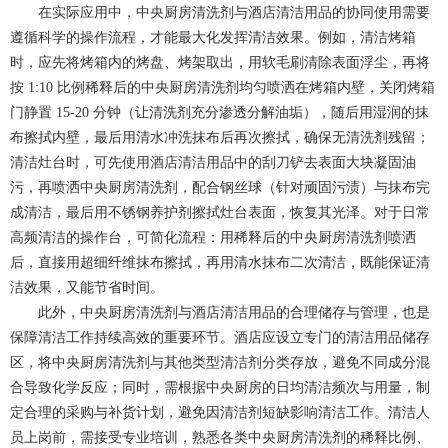
在实际应用中，中央厨房清洗剂与酒店清洁用品的协同使用需要
遵循科学的操作流程，才能最大化发挥清洁效果。例如，清洁烤箱
时，应先将烤箱内的烤盘、烤架取出，用软毛刷清除表面浮尘，再将
按 1:10 比例稀释后的中央厨房清洗剂均匀喷洒在烤箱内壁，关闭烤箱
门静置 15-20 分钟（让清洗剂充分渗透分解油垢），随后用湿润的抹
布擦拭内壁，最后用清水冲洗抹布后再次擦拭，确保无清洗剂残留；
清洁灶台时，可先使用酒店清洁用品中的刮刀铲去表面大块凝固油
污，再喷洒中央厨房清洗剂，配合钢丝球（针对顽固污渍）与抹布完
成清洁，最后用不锈钢养护剂擦拭灶台表面，恢复其光泽。对于日常
高频清洁的操作台，可简化流程：用稀释后的中央厨房清洗剂喷洒
后，直接用超细纤维抹布擦拭，再用清水抹布二次清洁，既能保证清
洁效果，又能节省时间。
此外，中央厨房清洗剂与酒店清洁用品的合理储存与管理，也是
保障清洁工作持续高效的重要环节。酒店应设立专门的清洁用品储存
区，将中央厨房清洗剂与其他类型清洁剂分类存放，避免不同成分混
合导致化学反应；同时，需根据中央厨房的日均清洁频次与用量，制
定合理的采购与补货计划，避免因清洁剂短缺影响清洁工作。清洁人
员上岗前，需接受专业培训，熟悉各类中央厨房清洗剂的稀释比例、