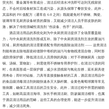
荧光剂、重金属等有害成分，清洁后经清水冲洗即可达到无残留状
态，不会对后续食材加工造成污染，从源头保障了餐饮安全。此外，
其温和的 PH 值配方（通常在 6-8 之间）既能避免对不锈钢、陶瓷、
玻璃等常见厨房设备材质的腐蚀，又能减少清洁人员手部皮肤的刺
激，解决了传统强碱性清洗剂 “伤设备、伤手” 的问题。
酒店清洁用品的系统化则为中央厨房清洁提供了全场景覆盖能
力，与中央厨房清洗剂形成互补。除了中央厨房清洗剂主攻的重油污
区域，厨房地面的清洁需要搭配专用的地面除油清洁剂 —— 这类清洁
剂能有效去除地面瓷砖缝隙中堆积的油污与食物残渣混合物，同时形
成防滑保护膜，降低清洁后人员滑倒的风险；对于不锈钢厨具（如炒
锅、汤锅、置物架），则需使用不锈钢专用养护剂，在清洁污渍的同
时，在表面形成一层保护膜，减少水渍残留与氧化生锈，延长厨具使
用寿命；而针对砧板、刀具等直接接触食材的工具，酒店清洁用品中
的食品级消毒清洁剂则能快速杀灭大肠杆菌、金黄色葡萄球菌等常见
致病菌，确保工具清洁后的卫生安全。此外，清洁过程中所需的辅助
工具，如耐高温清洁海绵、加长手柄清洁刷、防渗漏清洁桶等，也属
于酒店清洁用品的范畴，这些工具的合理使用，能进一步提升清洁效
率，减少清洁死角。